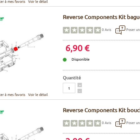
ter à mes favoris
Voir le détail
Reverse Components Kit bagu
Poser un
0
Avis
6,90 €
Disponible
Quantité
Quantité
+
-
ter à mes favoris
Voir le détail
Reverse Components Kit bouch
Poser un
0
Avis