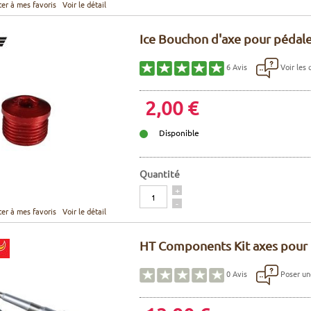
ter à mes favoris
Voir le détail
Ice Bouchon d'axe pour pédale
Voir les 
6
Avis
2,00 €
Disponible
Quantité
Quantité
+
-
ter à mes favoris
Voir le détail
HT Components Kit axes pour 
Poser un
0
Avis