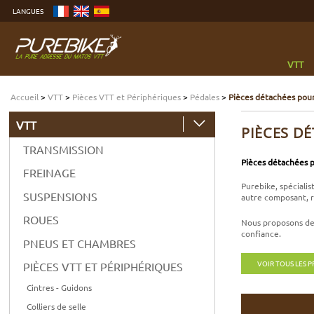
Aller
LANGUES
au
contenu
Aller
au
menu
Aller
à
VTT
la
recherche
Accueil
>
VTT
>
Pièces VTT et Périphériques
>
Pédales
>
Pièces détachées pou
VTT
PIÈCES D
TRANSMISSION
Pièces détachées p
FREINAGE
Purebike, spéciali
SUSPENSIONS
autre composant, r
ROUES
Nous proposons des
confiance.
PNEUS ET CHAMBRES
VOIR TOUS LES 
PIÈCES VTT ET PÉRIPHÉRIQUES
Cintres - Guidons
Colliers de selle