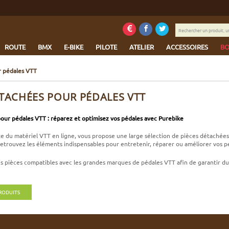
Rechercher
un
produit,
ROUTE
BMX
E-BIKE
PILOTE
ATELIER
ACCESSOIRES
BO
une
marque...
r pédales VTT
ÉTACHÉES POUR PÉDALES VTT
our pédales VTT : réparez et optimisez vos pédales avec Purebike
ste du matériel VTT en ligne, vous propose une large sélection de pièces détachées
etrouvez les éléments indispensables pour entretenir, réparer ou améliorer vos p
 pièces compatibles avec les grandes marques de pédales VTT afin de garantir dur
PRODUITS