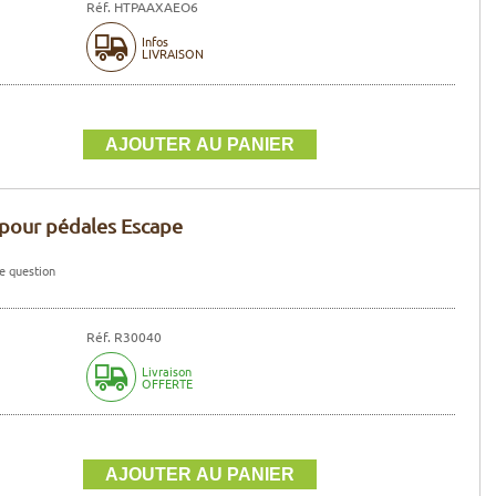
Réf. HTPAAXAEO6
Infos
LIVRAISON
pour pédales Escape
e question
Réf. R30040
Livraison
OFFERTE