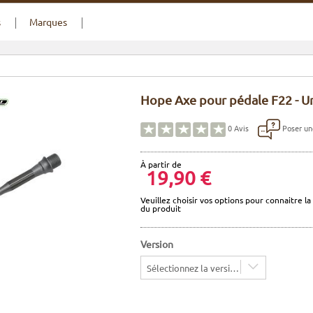
s
Marques
Hope Axe pour pédale F22 - Uni
Poser un
0
Avis
À partir de
19,90 €
Veuillez choisir vos options pour connaitre la 
du produit
Version
Sélectionnez la version