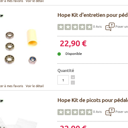
ter à mes favoris
Voir le détail
Hope Kit d'entretien pour péd
Poser un
0
Avis
22,90 €
Disponible
Quantité
Quantité
+
-
ter à mes favoris
Voir le détail
Hope Kit de picots pour pédal
Poser un
0
Avis