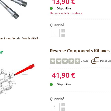
13,90 €
Disponible
Dernier article en stock
Quantité
Quantité
+
-
ter à mes favoris
Voir le détail
Reverse Components Kit axes 
Poser un
0
Avis
41,90 €
Disponible
Quantité
Quantité
+
-