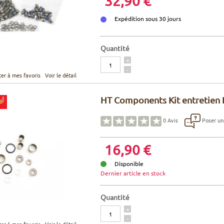
32,90 €
Expédition sous 30 jours
Quantité
Quantité
+
-
ter à mes favoris
Voir le détail
HT Components Kit entretien 
Poser un
0
Avis
16,90 €
Disponible
Dernier article en stock
Quantité
Quantité
+
-
ter à mes favoris
Voir le détail