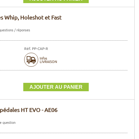
s Whip, Holeshot et Fast
questions / réponses
Réf. PP-CAP-R
Infos
LIVRAISON
pédales HT EVO - AE06
e question