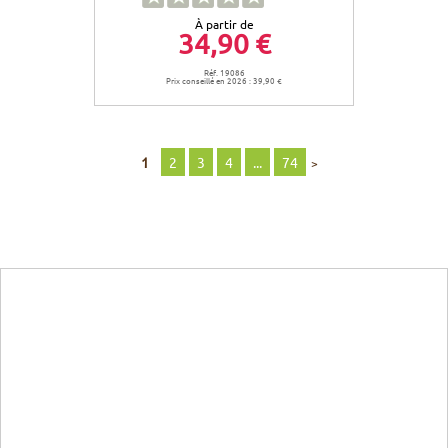
À partir de
34,90 €
Réf. 19086
Prix conseillé en 2026 : 39,90 €
1
2
3
4
...
74
>