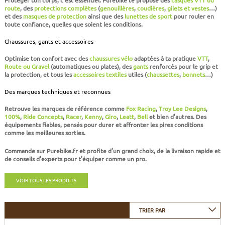
CADRES
ECRANS
SOINS DU CORPS
AUTOCOLLANTS
route
, des
protections complètes
(
genouillères
,
coudières
,
gilets et vestes
…)
et des
masques de protection
ainsi que des
lunettes de sport
pour rouler en
toute confiance, quelles que soient les conditions.
BATTERIES
ETUDE POSTURALE
GOODIES
Chaussures, gants et accessoires
CADRES E-BIKE
SUPPORTS
Optimise ton confort avec des
chaussures vélo
adaptées à ta pratique
VTT
,
Route ou Gravel
(automatiques ou plates), des
gants
renforcés pour le grip et
la protection, et tous les
accessoires textiles
utiles (
chaussettes
,
bonnets
…)
MOTEURS
Des marques techniques et reconnues
Retrouve les marques de référence comme
Fox Racing
,
Troy Lee Designs
,
COMMANDES DÉPORTÉES
100%
,
Ride Concepts
,
Racer
,
Kenny
,
Giro
,
Leatt
,
Bell
et bien d’autres. Des
équipements fiables, pensés pour durer et affronter les pires conditions
comme les meilleures sorties.
CABLES ÉLECTRIQUES
Commande sur Purebike.fr et profite d’un
grand choix
, de la
livraison rapide
et
de
conseils d’experts
pour t’équiper comme un pro.
VOIR TOUS LES PRODUITS
TRIER PAR