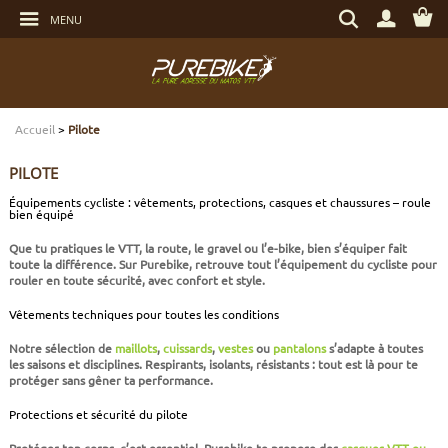
Aller
Rechercher
au
MENU
un
contenu
produit,
Aller
une
au
marque...
menu
Aller
TRANSMISSION
TRANSMISSION
TRANSMISSION
TRANSMISSION
CASQUES
ENTRETIEN
CHÈQUES CADEAUX
à
la
recherche
Accueil
>
Pilote
FREINAGE
FREINAGE
FREINAGE
SUSPENSIONS
PROTECTIONS
OUTILLAGE
ECLAIRAGE - SECURITÉ
PILOTE
SUSPENSIONS
ROUES
PNEUS ET CHAMBRES
FREINAGE E-BIKE
VÊTEMENTS TECHNIQUES
ROULEMENTS VÉLO
ELECTRONIQUE
Équipements cycliste : vêtements, protections, casques et chaussures – roule
bien équipé
ROUES
PNEUS ET CHAMBRES
PÉRIPHÉRIQUES
ROUES E-BIKE
CHAUSSURES
SERVICES
MULTIMÉDIAS
Que tu pratiques le
VTT, la route, le gravel ou l’e-bike
, bien s’équiper fait
toute la différence. Sur Purebike, retrouve tout l’
équipement du cycliste
pour
rouler en toute sécurité, avec confort et style.
PNEUS ET CHAMBRES
PÉRIPHÉRIQUES
PNEUS ET CHAMBRES E-BIKE
VÊTEMENTS SPORTSWEAR
VISSERIE
PROTECTIONS
Vêtements techniques pour toutes les conditions
Notre sélection de
maillots
,
cuissards
,
vestes
ou
pantalons
s’adapte à toutes
PIÈCES VTT ET PÉRIPHÉRIQUES
VÉLOS COMPLETS
VÉLOS ELECTRIQUES
BAGAGERIE
TRANSPORT
les saisons et disciplines. Respirants, isolants, résistants : tout est là pour te
protéger sans gêner ta performance.
VÉLOS COMPLETS
CAPTEURS E-BIKE
NUTRITION
BIDONS - PORTE BIDONS
Protections et sécurité du pilote
Protéger ton corps, c’est essentiel. Purebike te propose des
casques VTT ou