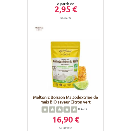
À partir de
2,95 €
Réf. 20742
Meltonic Boisson Maltodextrine de
maïs BIO saveur Citron vert
0
Avis
16,90 €
Réf. 089956