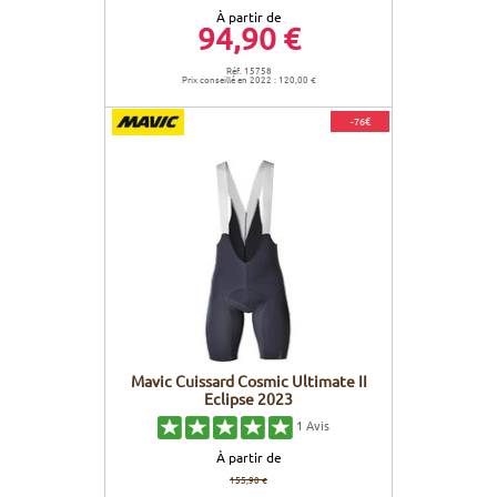
À partir de
94,90 €
Réf. 15758
Prix conseillé en 2022 : 120,00 €
-76€
Mavic Cuissard Cosmic Ultimate II
Eclipse 2023
1
Avis
À partir de
155,90 €