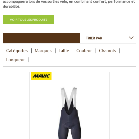
accompagnera lors de vos sorties vélo, en combinant confort, performance et
CADRES
ECRANS
SOINS DU CORPS
AUTOCOLLANTS
durabilité.
BATTERIES
ETUDE POSTURALE
GOODIES
VOIR TOUS LES PRODUITS
CADRES E-BIKE
SUPPORTS
TRIER PAR
Catégories
Marques
Taille
Couleur
Chamois
MOTEURS
Longueur
COMMANDES DÉPORTÉES
CABLES ÉLECTRIQUES