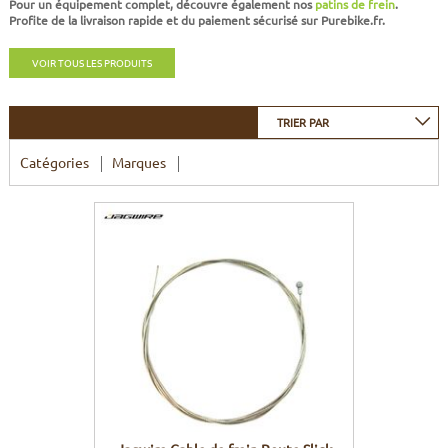
Pour un équipement complet, découvre également nos
patins de frein
.
CADRES
ECRANS
SOINS DU CORPS
AUTOCOLLANTS
Profite de la
livraison rapide
et du
paiement sécurisé
sur Purebike.fr.
BATTERIES
ETUDE POSTURALE
GOODIES
VOIR TOUS LES PRODUITS
CADRES E-BIKE
SUPPORTS
TRIER PAR
Catégories
Marques
MOTEURS
COMMANDES DÉPORTÉES
CABLES ÉLECTRIQUES