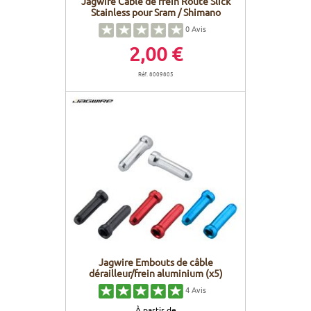
Jagwire Cable de frein Route Slick
Stainless pour Sram / Shimano
0
Avis
2,00 €
Réf. 8009805
Jagwire Embouts de câble
dérailleur/frein aluminium (x5)
4
Avis
À partir de