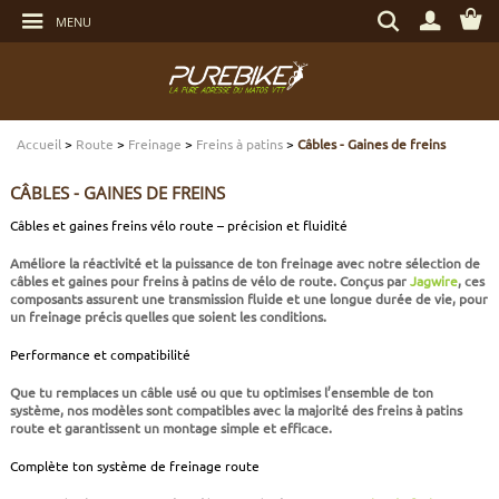
Aller
Rechercher
au
MENU
un
contenu
produit,
Aller
une
au
marque...
menu
Aller
TRANSMISSION
TRANSMISSION
TRANSMISSION
TRANSMISSION
CASQUES
ENTRETIEN
CHÈQUES CADEAUX
à
la
recherche
Accueil
>
Route
>
Freinage
>
Freins à patins
>
Câbles - Gaines de freins
FREINAGE
FREINAGE
FREINAGE
SUSPENSIONS
PROTECTIONS
OUTILLAGE
ECLAIRAGE - SECURITÉ
CÂBLES - GAINES DE FREINS
SUSPENSIONS
ROUES
PNEUS ET CHAMBRES
FREINAGE E-BIKE
VÊTEMENTS TECHNIQUES
ROULEMENTS VÉLO
ELECTRONIQUE
Câbles et gaines freins vélo route – précision et fluidité
Améliore la réactivité et la puissance de ton freinage avec notre sélection de
ROUES
PNEUS ET CHAMBRES
PÉRIPHÉRIQUES
ROUES E-BIKE
CHAUSSURES
SERVICES
MULTIMÉDIAS
câbles et gaines pour freins à patins de vélo de route
. Conçus par
Jagwire
, ces
composants assurent une
transmission fluide
et une
longue durée de vie
, pour
un freinage précis quelles que soient les conditions.
PNEUS ET CHAMBRES
PÉRIPHÉRIQUES
PNEUS ET CHAMBRES E-BIKE
VÊTEMENTS SPORTSWEAR
VISSERIE
PROTECTIONS
Performance et compatibilité
PIÈCES VTT ET PÉRIPHÉRIQUES
VÉLOS COMPLETS
VÉLOS ELECTRIQUES
BAGAGERIE
TRANSPORT
Que tu remplaces un câble usé ou que tu optimises l’ensemble de ton
système, nos modèles sont compatibles avec la majorité des
freins à patins
route et garantissent un montage simple et efficace.
VÉLOS COMPLETS
CAPTEURS E-BIKE
NUTRITION
BIDONS - PORTE BIDONS
Complète ton système de freinage route