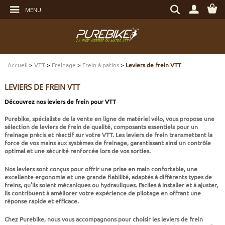
Aller
Rechercher
au
MENU
un
contenu
produit,
Aller
une
au
marque...
menu
Aller
TRANSMISSION
TRANSMISSION
TRANSMISSION
TRANSMISSION
CASQUES
ENTRETIEN
CHÈQUES CADEAUX
à
la
recherche
Accueil
>
VTT
>
Freinage
>
Frein à patins
>
Leviers de frein VTT
FREINAGE
FREINAGE
FREINAGE
SUSPENSIONS
PROTECTIONS
OUTILLAGE
ECLAIRAGE - SECURITÉ
LEVIERS DE FREIN VTT
SUSPENSIONS
ROUES
PNEUS ET CHAMBRES
FREINAGE E-BIKE
VÊTEMENTS TECHNIQUES
ROULEMENTS VÉLO
ELECTRONIQUE
Découvrez nos leviers de frein pour VTT
Purebike, spécialiste de la vente en ligne de matériel vélo, vous propose une
ROUES
PNEUS ET CHAMBRES
PÉRIPHÉRIQUES
ROUES E-BIKE
CHAUSSURES
SERVICES
MULTIMÉDIAS
sélection de leviers de frein de qualité, composants essentiels pour un
freinage précis et réactif sur votre VTT. Les leviers de frein transmettent la
force de vos mains aux systèmes de freinage, garantissant ainsi un contrôle
PNEUS ET CHAMBRES
PÉRIPHÉRIQUES
PNEUS ET CHAMBRES E-BIKE
VÊTEMENTS SPORTSWEAR
VISSERIE
PROTECTIONS
optimal et une sécurité renforcée lors de vos sorties.
Nos leviers sont conçus pour offrir une prise en main confortable, une
PIÈCES VTT ET PÉRIPHÉRIQUES
VÉLOS COMPLETS
VÉLOS ELECTRIQUES
BAGAGERIE
TRANSPORT
excellente ergonomie et une grande fiabilité, adaptés à différents types de
freins, qu’ils soient mécaniques ou hydrauliques. Faciles à installer et à ajuster,
ils contribuent à améliorer votre expérience de pilotage en offrant une
réponse rapide et efficace.
VÉLOS COMPLETS
CAPTEURS E-BIKE
NUTRITION
BIDONS - PORTE BIDONS
Chez Purebike, nous vous accompagnons pour choisir les leviers de frein