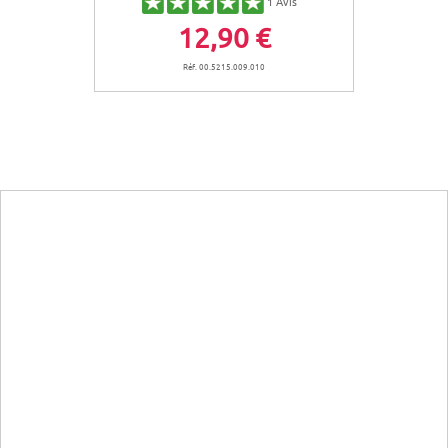
1
Avis
12,90 €
Réf. 00.5215.009.010