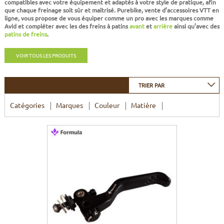
compatibles avec votre équipement et adaptés à votre style de pratique, afin
CADRES
ECRANS
SOINS DU CORPS
AUTOCOLLANTS
que chaque freinage soit sûr et maîtrisé. Purebike, vente d’accessoires VTT en
ligne, vous propose de vous équiper comme un pro avec les marques comme
Avid et compléter avec les des freins à patins
avant
et
arrière
ainsi qu’avec des
BATTERIES
ETUDE POSTURALE
GOODIES
patins de freins
.
VOIR TOUS LES PRODUITS
CADRES E-BIKE
SUPPORTS
MOTEURS
TRIER PAR
Catégories
Marques
Couleur
Matière
COMMANDES DÉPORTÉES
CABLES ÉLECTRIQUES