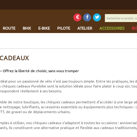
Rechercher
un
produit,
ROUTE
BMX
E-BIKE
PILOTE
ATELIER
ACCESSOIRES
BO
une
marque...
 CADEAUX
Offrez la liberté de choisir, sans vous tromper
déal pour un passionné de vélo n’est pas toujours simple. Entre les pratiques, les
 chèques cadeaux Purebike sont la solution idéale pour faire plaisir à coup sûr, tout
rrespondent réellement à ses besoins.
emble de notre boutique, les chèques cadeaux permettent d’accéder à une large sél
de nettoyage, lubrifiants, accessoires essentiels ou équipements plus techniques :
VTT, de gravel ou de déplacements urbains.
 simples à utiliser, nos chèques cadeaux s’adaptent à toutes les occasions : annive
nts, ils constituent une alternative pratique et flexible aux cadeaux traditionnels