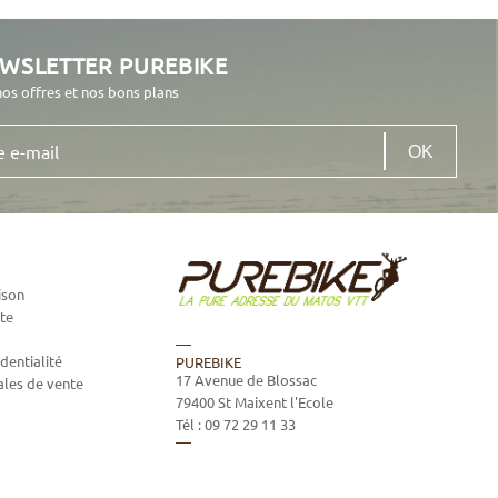
EWSLETTER PUREBIKE
nos offres et nos bons plans
ison
te
dentialité
PUREBIKE
17 Avenue de Blossac
ales de vente
79400
St Maixent l'Ecole
Tél :
09 72 29 11 33