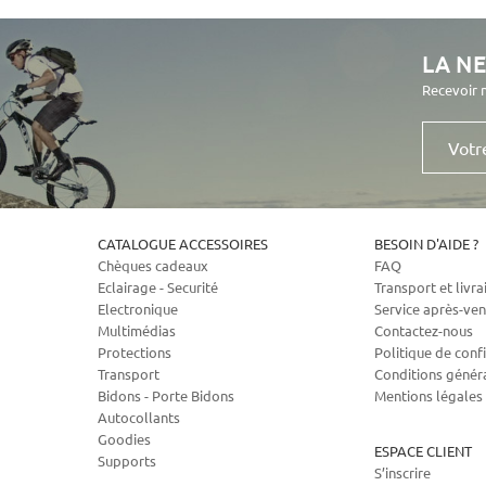
LA N
Recevoir 
Votre
e-
mail
CATALOGUE ACCESSOIRES
BESOIN D'AIDE ?
Chèques cadeaux
FAQ
Eclairage - Securité
Transport et livra
Electronique
Service après-ven
Multimédias
Contactez-nous
Protections
Politique de confi
Transport
Conditions génér
Bidons - Porte Bidons
Mentions légales
Autocollants
Goodies
ESPACE CLIENT
Supports
S’inscrire