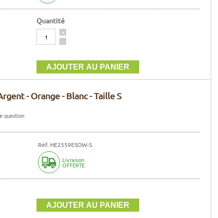
Quantité
Quantité
+
-
gent - Orange - Blanc - Taille S
e question
Réf. HE2559ESOW-S
Livraison
OFFERTE