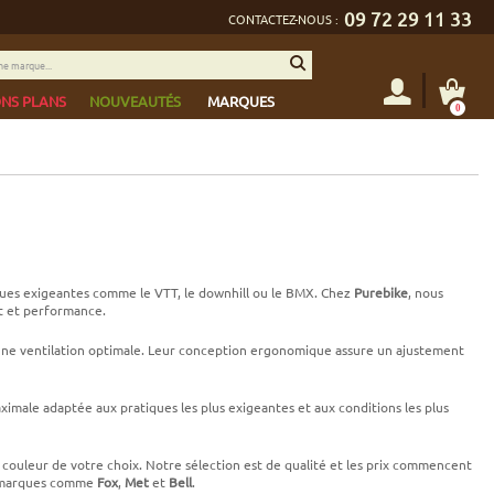
09 72 29 11 33
CONTACTEZ-NOUS :
NS PLANS
NOUVEAUTÉS
MARQUES
0
iques exigeantes comme le VTT, le downhill ou le BMX. Chez
Purebike
, nous
rt et performance.
une ventilation optimale. Leur conception ergonomique assure un ajustement
imale adaptée aux pratiques les plus exigeantes et aux conditions les plus
la couleur de votre choix. Notre sélection est de qualité et les prix commencent
es marques comme
Fox
,
Met
et
Bell
.