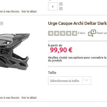
Quantité
+
-
ter à mes favoris
Voir le détail
Urge Casque Archi Deltar Dark
Poser un
0
Avis
À partir de
99,90 €
Veuillez choisir vos options pour connaitre la 
du produit
Taille
Sélectionnez la taille
ter à mes favoris
Voir le détail