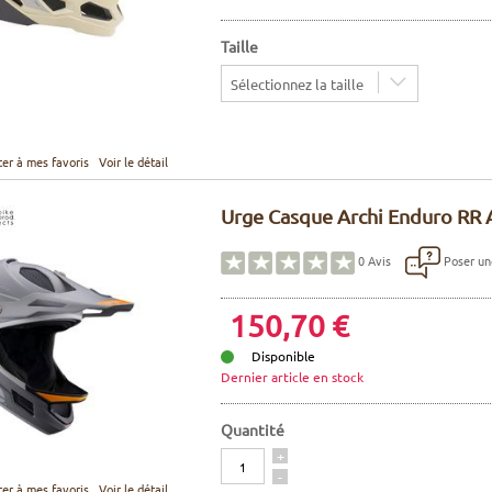
Taille
Sélectionnez la taille
ter à mes favoris
Voir le détail
Urge Casque Archi Enduro RR Ar
Poser un
0
Avis
150,70 €
Disponible
Dernier article en stock
Quantité
Quantité
+
-
ter à mes favoris
Voir le détail