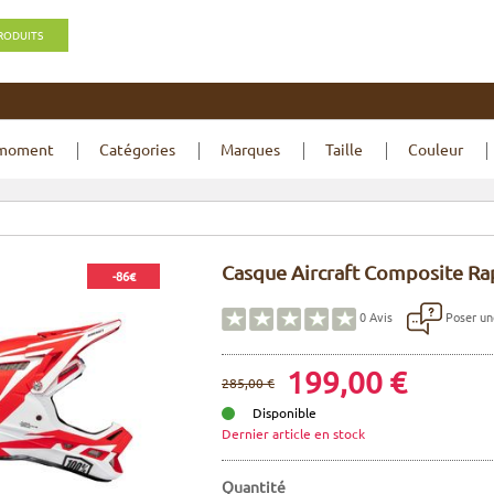
PRODUITS
 moment
Catégories
Marques
Taille
Couleur
Casque Aircraft Composite Ra
-86€
Poser un
0
Avis
199,00 €
285,00 €
Disponible
Dernier article en stock
Quantité