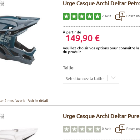
Urge Casque Archi Deltar Petr
Poser un
2
Avis
À partir de
149,90 €
Veuillez choisir vos options pour connaitre la 
du produit
Taille
Sélectionnez la taille
ter à mes favoris
Voir le détail
Urge Casque Archi Deltar Pur
Poser un
0
Avis