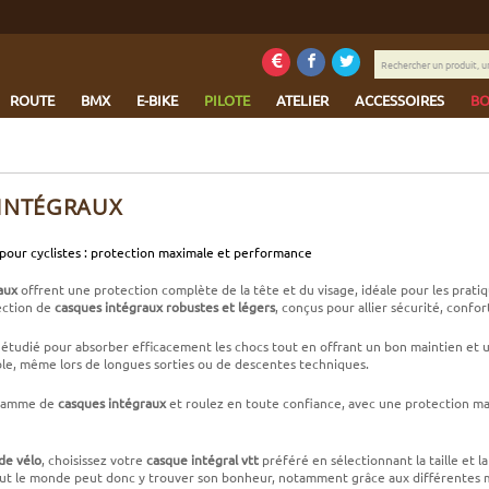
Rechercher
un
produit,
ROUTE
BMX
E-BIKE
PILOTE
ATELIER
ACCESSOIRES
BO
une
marque...
INTÉGRAUX
pour cyclistes : protection maximale et performance
aux
offrent une protection complète de la tête et du visage, idéale pour les prat
ection de
casques intégraux robustes et légers
, conçus pour allier sécurité, confo
étudié pour absorber efficacement les chocs tout en offrant un bon maintien et 
ble, même lors de longues sorties ou de descentes techniques.
 gamme de
casques intégraux
et roulez en toute confiance, avec une protection max
de vélo
, choisissez votre
casque intégral vtt
préféré en sélectionnant la taille et 
 Tout le monde peut donc y trouver son bonheur, notamment grâce aux différent