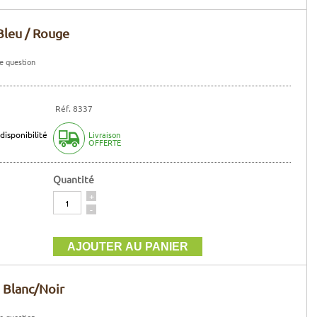
Bleu / Rouge
e question
Réf. 8337
disponibilité
Livraison
OFFERTE
Quantité
Quantité
+
-
 Blanc/Noir
e question