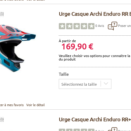
Urge Casque Archi Enduro RR 
Poser un
0
Avis
À partir de
169,90 €
Veuillez choisir vos options pour connaitre la 
du produit
Taille
Sélectionnez la taille
ter à mes favoris
Voir le détail
Urge Casque Archi Enduro RR+
Poser un