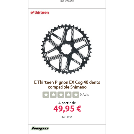
Réf. CS40BK
E Thirteen Pignon EX Cog 40 dents
compatible Shimano
0
Avis
À partir de
49,95 €
Réf. 5630