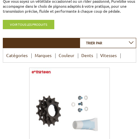
Que vous soyez un vététiste occasionnel ou un rider passionné, Purebike vous
CADRES
ECRANS
SOINS DU CORPS
AUTOCOLLANTS
accompagne dans le choix de pignons adaptés à votre pratique, pour une
transmission précise, fluide et performante à chaque coup de pédale.
BATTERIES
ETUDE POSTURALE
GOODIES
VOIR TOUS LES PRODUITS
CADRES E-BIKE
SUPPORTS
TRIER PAR
MOTEURS
Catégories
Marques
Couleur
Dents
Vitesses
COMMANDES DÉPORTÉES
CABLES ÉLECTRIQUES