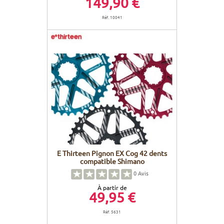
149,90 €
Réf. 10041
E Thirteen Pignon EX Cog 42 dents
compatible Shimano
0
Avis
À partir de
49,95 €
Réf. 5631