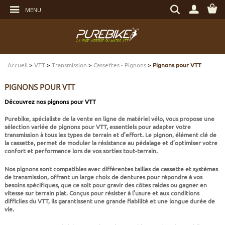
Aller
Rechercher
au
MENU
un
contenu
produit,
Aller
une
au
marque...
menu
Aller
TRANSMISSION
TRANSMISSION
TRANSMISSION
TRANSMISSION
CASQUES
ENTRETIEN
CHÈQUES CADEAUX
à
la
recherche
Accueil
>
VTT
>
Transmission
>
Cassettes - Pignons
>
Pignons pour VTT
FREINAGE
FREINAGE
FREINAGE
SUSPENSIONS
PROTECTIONS
OUTILLAGE
ECLAIRAGE - SECURITÉ
PIGNONS POUR VTT
SUSPENSIONS
ROUES
PNEUS ET CHAMBRES
FREINAGE E-BIKE
VÊTEMENTS TECHNIQUES
ROULEMENTS VÉLO
ELECTRONIQUE
Découvrez nos pignons pour VTT
Purebike, spécialiste de la vente en ligne de matériel vélo, vous propose une
ROUES
PNEUS ET CHAMBRES
PÉRIPHÉRIQUES
ROUES E-BIKE
CHAUSSURES
SERVICES
MULTIMÉDIAS
sélection variée de pignons pour VTT, essentiels pour adapter votre
transmission à tous les types de terrain et d’effort. Le pignon, élément clé de
la cassette, permet de moduler la résistance au pédalage et d’optimiser votre
PNEUS ET CHAMBRES
PÉRIPHÉRIQUES
PNEUS ET CHAMBRES E-BIKE
VÊTEMENTS SPORTSWEAR
VISSERIE
PROTECTIONS
confort et performance lors de vos sorties tout-terrain.
Nos pignons sont compatibles avec différentes tailles de cassette et systèmes
PIÈCES VTT ET PÉRIPHÉRIQUES
VÉLOS COMPLETS
VÉLOS ELECTRIQUES
BAGAGERIE
TRANSPORT
de transmission, offrant un large choix de dentures pour répondre à vos
besoins spécifiques, que ce soit pour gravir des côtes raides ou gagner en
vitesse sur terrain plat. Conçus pour résister à l’usure et aux conditions
difficiles du VTT, ils garantissent une grande fiabilité et une longue durée de
VÉLOS COMPLETS
CAPTEURS E-BIKE
NUTRITION
BIDONS - PORTE BIDONS
vie.