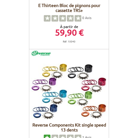
E Thirteen Bloc de pignons pour
cassette TRS+
0
Avis
À partir de
59,90 €
Réf. 10040
Reverse Components Kit single speed
13 dents
1
Avis