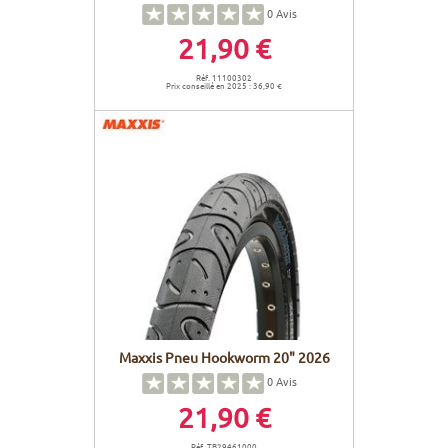
0
Avis
21,90 €
Réf. 11100302
Prix conseillé en 2025 : 36,90 €
Maxxis Pneu Hookworm 20" 2026
0
Avis
21,90 €
Réf. TB29461000