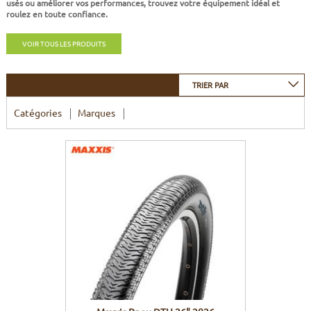
usés ou améliorer vos performances, trouvez votre équipement idéal et
CADRES
ECRANS
SOINS DU CORPS
AUTOCOLLANTS
roulez en toute confiance.
PURE DAYS
BATTERIES
ETUDE POSTURALE
GOODIES
VOIR TOUS LES PRODUITS
CADRES E-BIKE
SUPPORTS
TRIER PAR
Catégories
Marques
MOTEURS
COMMANDES DÉPORTÉES
CABLES ÉLECTRIQUES