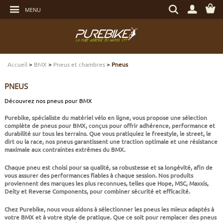
Aller
Rechercher
au
MENU
un
contenu
produit,
Aller
une
au
marque...
menu
Aller
TRANSMISSION
TRANSMISSION
TRANSMISSION
TRANSMISSION
CASQUES
ENTRETIEN
CHÈQUES CADEAUX
à
la
recherche
Accueil
>
BMX
>
Pneus et chambres
>
Pneus
FREINAGE
FREINAGE
FREINAGE
SUSPENSIONS
PROTECTIONS
OUTILLAGE
ECLAIRAGE - SECURITÉ
PNEUS
SUSPENSIONS
ROUES
PNEUS ET CHAMBRES
FREINAGE E-BIKE
VÊTEMENTS TECHNIQUES
ROULEMENTS VÉLO
ELECTRONIQUE
Découvrez nos pneus pour BMX
Purebike, spécialiste du matériel vélo en ligne, vous propose une sélection
ROUES
PNEUS ET CHAMBRES
PÉRIPHÉRIQUES
ROUES E-BIKE
CHAUSSURES
SERVICES
MULTIMÉDIAS
complète de
pneus pour BMX
, conçus pour offrir
adhérence, performance et
durabilité
sur tous les terrains. Que vous pratiquiez le freestyle, le street, le
dirt ou la race, nos pneus garantissent une traction optimale et une résistance
PNEUS ET CHAMBRES
PÉRIPHÉRIQUES
PNEUS ET CHAMBRES E-BIKE
VÊTEMENTS SPORTSWEAR
VISSERIE
PROTECTIONS
maximale aux contraintes extrêmes du BMX.
Chaque pneu est choisi pour sa qualité, sa robustesse et sa longévité, afin de
PIÈCES VTT ET PÉRIPHÉRIQUES
VÉLOS COMPLETS
VÉLOS ELECTRIQUES
BAGAGERIE
TRANSPORT
vous assurer des performances fiables à chaque session. Nos produits
proviennent des marques les plus reconnues, telles que Hope, MSC, Maxxis,
Deity et Reverse Components, pour combiner sécurité et efficacité.
VÉLOS COMPLETS
CAPTEURS E-BIKE
NUTRITION
BIDONS - PORTE BIDONS
Chez Purebike, nous vous aidons à sélectionner les pneus les mieux adaptés à
votre BMX et à votre style de pratique. Que ce soit pour remplacer des pneus