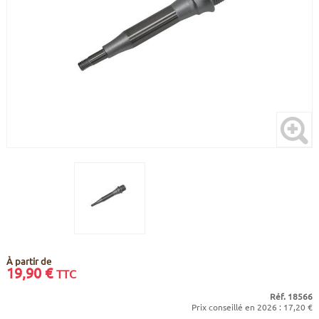
CADRES
ECRANS
SOINS DU CORPS
AUTOCOLLANTS
BATTERIES
ETUDE POSTURALE
GOODIES
CADRES E-BIKE
SUPPORTS
MOTEURS
COMMANDES DÉPORTÉES
CABLES ÉLECTRIQUES
À partir de
19,90
€
TTC
Réf. 18566
Prix conseillé en 2026 : 17,20 €