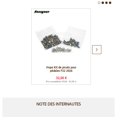
Produit
suivant
Hope Kit de picots pour
Hope 
pédales F22 2026
pédal
32,90 €
Prix conseillé en 2026 : 33,00 €
Prix c
NOTE DES INTERNAUTES