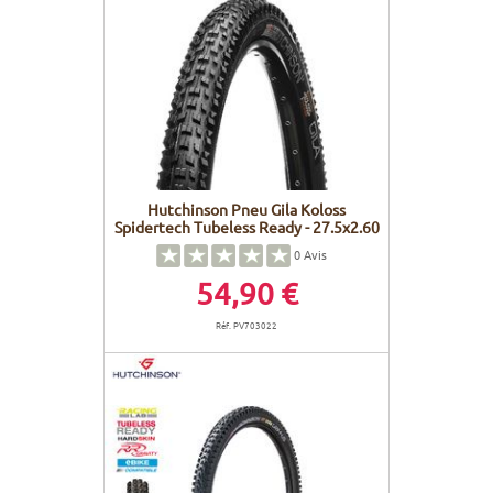
Hutchinson Pneu Gila Koloss
Spidertech Tubeless Ready - 27.5x2.60
0
Avis
54,90 €
Réf. PV703022