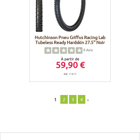
Hutchinson Pneu Griffus Racing Lab
Tubeless Ready Hardskin 27.5'' Noir
0
Avis
À partir de
59,90 €
Réf. 11617
1
2
3
4
>