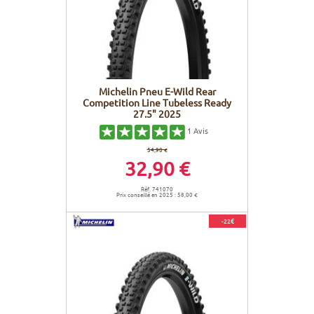
Michelin Pneu E-Wild Rear
Competition Line Tubeless Ready
27.5" 2025
1
Avis
54,90 €
32,90 €
Réf. 741070
Prix conseillé en 2025 : 58,00 €
-22€