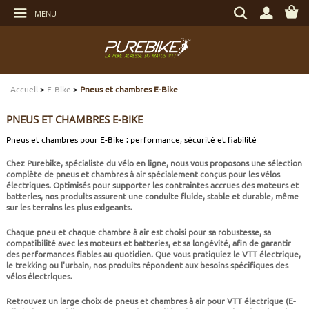
Aller
Rechercher
au
MENU
un
contenu
produit,
Aller
une
au
marque...
menu
Aller
TRANSMISSION
TRANSMISSION
TRANSMISSION
TRANSMISSION
CASQUES
ENTRETIEN
CHÈQUES CADEAUX
à
la
recherche
Accueil
>
E-Bike
>
Pneus et chambres E-Bike
FREINAGE
FREINAGE
FREINAGE
SUSPENSIONS
PROTECTIONS
OUTILLAGE
ECLAIRAGE - SECURITÉ
PNEUS ET CHAMBRES E-BIKE
SUSPENSIONS
ROUES
PNEUS ET CHAMBRES
FREINAGE E-BIKE
VÊTEMENTS TECHNIQUES
ROULEMENTS VÉLO
ELECTRONIQUE
Pneus et chambres pour E-Bike : performance, sécurité et fiabilité
Chez Purebike, spécialiste du vélo en ligne, nous vous proposons une sélection
ROUES
PNEUS ET CHAMBRES
PÉRIPHÉRIQUES
ROUES E-BIKE
CHAUSSURES
SERVICES
MULTIMÉDIAS
complète de
pneus et chambres à air spécialement conçus pour les vélos
électriques
. Optimisés pour supporter les contraintes accrues des moteurs et
batteries, nos produits assurent une conduite fluide, stable et durable, même
PNEUS ET CHAMBRES
PÉRIPHÉRIQUES
PNEUS ET CHAMBRES E-BIKE
VÊTEMENTS SPORTSWEAR
VISSERIE
PROTECTIONS
sur les terrains les plus exigeants.
Chaque pneu et chaque chambre à air est choisi pour sa robustesse, sa
PIÈCES VTT ET PÉRIPHÉRIQUES
VÉLOS COMPLETS
VÉLOS ELECTRIQUES
BAGAGERIE
TRANSPORT
compatibilité avec les moteurs et batteries, et sa longévité, afin de garantir
des performances fiables au quotidien. Que vous pratiquiez le VTT électrique,
le trekking ou l'urbain, nos produits répondent aux besoins spécifiques des
vélos électriques.
VÉLOS COMPLETS
CAPTEURS E-BIKE
NUTRITION
BIDONS - PORTE BIDONS
Retrouvez un large choix de
pneus et chambres à air pour VTT électrique (E-