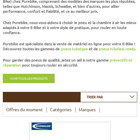
Bike)
chez Purebike, comprenant des modèles des marques les plus réputées,
CADRES
ECRANS
SOINS DU CORPS
AUTOCOLLANTS
telles que
Hutchinson, Maxxis, Schwalbe
, et bien d'autres, pour allier
performance, confort et fiabilité, et ce au meilleur prix.
BATTERIES
ETUDE POSTURALE
GOODIES
Chez Purebike, nous vous aidons à choisir le pneu et la chambre à air les mieux
adaptés à votre E-Bike et à votre style de pratique, pour rouler en toute
confiance.
CADRES E-BIKE
SUPPORTS
Purebike est spécialiste dans la vente de
matériel en ligne pour votre E-Bike
!
Découvrez toutes les gammes de
pneus tubetype
et de
pneus tubeless ready
.
MOTEURS
Pour garder des pneus de qualité, jetez un œil à notre gamme
préventifs et
réparation
pour toujours rouler en sécurité.
COMMANDES DÉPORTÉES
VOIR TOUS LES PRODUITS
CABLES ÉLECTRIQUES
TRIER PAR
Offres du moment
Catégories
Marques