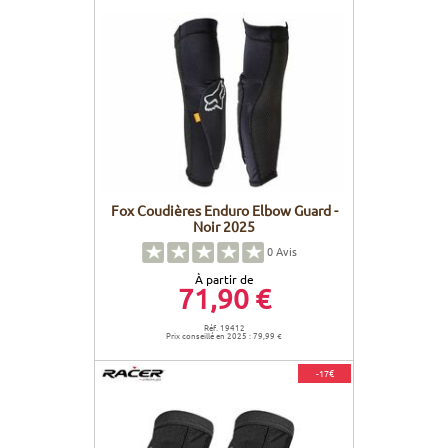
Fox Coudières Enduro Elbow Guard -
Noir 2025
0
Avis
À partir de
71,90 €
Réf. 19412
Prix conseillé en 2025 : 79,99 €
-17€