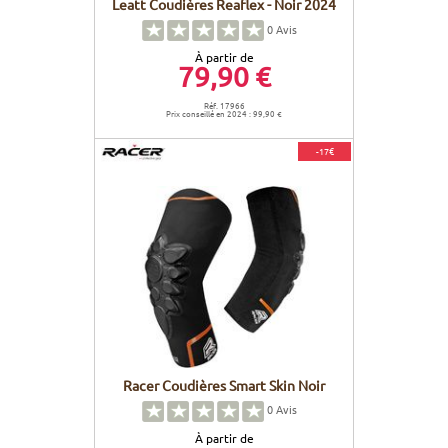
Leatt Coudières Reaflex - Noir 2024
0
Avis
À partir de
79,90 €
Réf. 17966
Prix conseillé en 2024 : 99,90 €
-17€
Racer Coudières Smart Skin Noir
0
Avis
À partir de