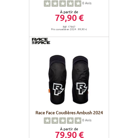
0
Avis
À partir de
79,90 €
Réf. 17967
Prix conseillé en 2024 : 99,90 €
Race Face Coudières Ambush 2024
0
Avis
À partir de
79,90 €