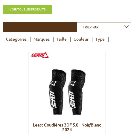
CADRES
ECRANS
SOINS DU CORPS
AUTOCOLLANTS
VOIR TOUS LES PRODUITS
BATTERIES
ETUDE POSTURALE
GOODIES
TRIER PAR
CADRES E-BIKE
SUPPORTS
Catégories
Marques
Taille
Couleur
Type
MOTEURS
COMMANDES DÉPORTÉES
CABLES ÉLECTRIQUES
Leatt Coudières 3DF 5.0 - Noir/Blanc
2024