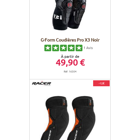
G-Form Coudières Pro X3 Noir
1
Avis
À partir de
49,90 €
Réf. 16304
-12€