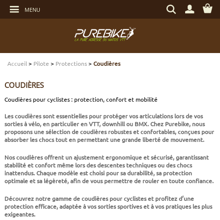
Aller
Rechercher
au
MENU
un
contenu
produit,
Aller
une
au
marque...
menu
Aller
TRANSMISSION
TRANSMISSION
TRANSMISSION
TRANSMISSION
CASQUES
ENTRETIEN
CHÈQUES CADEAUX
à
la
recherche
Accueil
>
Pilote
>
Protections
>
Coudières
FREINAGE
FREINAGE
FREINAGE
SUSPENSIONS
PROTECTIONS
OUTILLAGE
ECLAIRAGE - SECURITÉ
COUDIÈRES
SUSPENSIONS
ROUES
PNEUS ET CHAMBRES
FREINAGE E-BIKE
VÊTEMENTS TECHNIQUES
ROULEMENTS VÉLO
ELECTRONIQUE
Coudières pour cyclistes : protection, confort et mobilité
Les
coudières
sont essentielles pour protéger vos articulations lors de vos
ROUES
PNEUS ET CHAMBRES
PÉRIPHÉRIQUES
ROUES E-BIKE
CHAUSSURES
SERVICES
MULTIMÉDIAS
sorties à vélo, en particulier en VTT, downhill ou BMX. Chez
Purebike
, nous
proposons une sélection de
coudières robustes et confortables
, conçues pour
absorber les chocs tout en permettant une grande liberté de mouvement.
PNEUS ET CHAMBRES
PÉRIPHÉRIQUES
PNEUS ET CHAMBRES E-BIKE
VÊTEMENTS SPORTSWEAR
VISSERIE
PROTECTIONS
Nos coudières offrent un ajustement ergonomique et sécurisé, garantissant
stabilité et confort même lors des descentes techniques ou des chocs
PIÈCES VTT ET PÉRIPHÉRIQUES
VÉLOS COMPLETS
VÉLOS ELECTRIQUES
BAGAGERIE
TRANSPORT
inattendus. Chaque modèle est choisi pour sa durabilité, sa protection
optimale et sa légèreté, afin de vous permettre de rouler en toute confiance.
VÉLOS COMPLETS
CAPTEURS E-BIKE
NUTRITION
BIDONS - PORTE BIDONS
Découvrez notre gamme de
coudières pour cyclistes
et profitez d’une
protection efficace, adaptée à vos sorties sportives et à vos pratiques les plus
exigeantes.