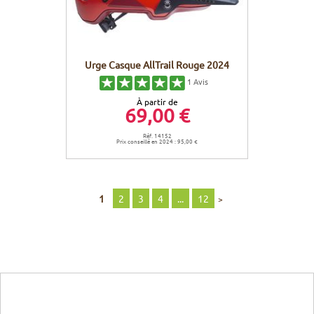
Urge Casque AllTrail Rouge 2024
1
Avis
À partir de
69,00 €
Réf. 14152
Prix conseillé en 2024 : 95,00 €
1
2
3
4
...
12
>