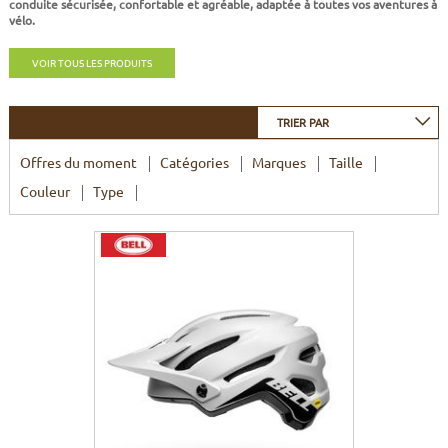
conduite sécurisée, confortable et agréable, adaptée à toutes vos aventures à
CADRES
ECRANS
SOINS DU CORPS
AUTOCOLLANTS
vélo.
BATTERIES
ETUDE POSTURALE
GOODIES
VOIR TOUS LES PRODUITS
CADRES E-BIKE
SUPPORTS
TRIER PAR
Offres du moment
Catégories
Marques
Taille
MOTEURS
Couleur
Type
COMMANDES DÉPORTÉES
CABLES ÉLECTRIQUES