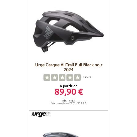
Urge Casque AllTrail Full Black noir
2024
0
Avis
À partir de
89,90 €
Réf. 17835
Prix conseillé en 2024 : 95,00 €