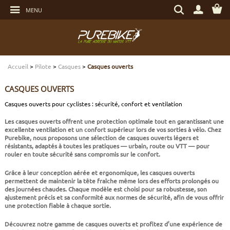
Aller
Rechercher
au
MENU
un
contenu
produit,
Aller
une
au
marque...
menu
Aller
TRANSMISSION
TRANSMISSION
TRANSMISSION
TRANSMISSION
CASQUES
ENTRETIEN
CHÈQUES CADEAUX
à
la
recherche
Accueil
>
Pilote
>
Casques
>
Casques ouverts
FREINAGE
FREINAGE
FREINAGE
SUSPENSIONS
PROTECTIONS
OUTILLAGE
ECLAIRAGE - SECURITÉ
CASQUES OUVERTS
SUSPENSIONS
ROUES
PNEUS ET CHAMBRES
FREINAGE E-BIKE
VÊTEMENTS TECHNIQUES
ROULEMENTS VÉLO
ELECTRONIQUE
Casques ouverts pour cyclistes : sécurité, confort et ventilation
Les
casques ouverts
offrent une protection optimale tout en garantissant une
ROUES
PNEUS ET CHAMBRES
PÉRIPHÉRIQUES
ROUES E-BIKE
CHAUSSURES
SERVICES
MULTIMÉDIAS
excellente ventilation et un confort supérieur lors de vos sorties à vélo. Chez
Purebike
, nous proposons une sélection de
casques ouverts légers et
résistants
, adaptés à toutes les pratiques — urbain, route ou VTT — pour
PNEUS ET CHAMBRES
PÉRIPHÉRIQUES
PNEUS ET CHAMBRES E-BIKE
VÊTEMENTS SPORTSWEAR
VISSERIE
PROTECTIONS
rouler en toute sécurité sans compromis sur le confort.
Grâce à leur conception aérée et ergonomique, les casques ouverts
PIÈCES VTT ET PÉRIPHÉRIQUES
VÉLOS COMPLETS
VÉLOS ELECTRIQUES
BAGAGERIE
TRANSPORT
permettent de maintenir la tête fraîche même lors des efforts prolongés ou
des journées chaudes. Chaque modèle est choisi pour sa robustesse, son
ajustement précis et sa conformité aux normes de sécurité, afin de vous offrir
une protection fiable à chaque sortie.
VÉLOS COMPLETS
CAPTEURS E-BIKE
NUTRITION
BIDONS - PORTE BIDONS
Découvrez notre gamme de
casques ouverts
et profitez d’une expérience de