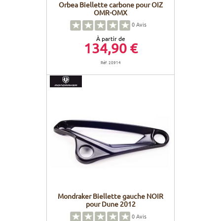
Orbea Biellette carbone pour OIZ
OMR-OMX
0
Avis
À partir de
134,90 €
Réf. 20914
Mondraker Biellette gauche NOIR
pour Dune 2012
0
Avis