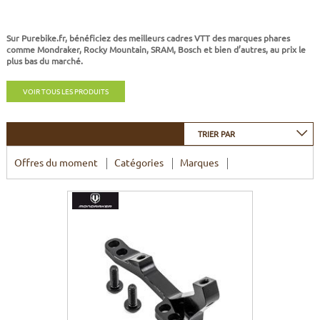
CADRES
ECRANS
SOINS DU CORPS
AUTOCOLLANTS
Sur Purebike.fr, bénéficiez des meilleurs cadres VTT des marques phares
PURE DAYS
BATTERIES
ETUDE POSTURALE
GOODIES
comme Mondraker, Rocky Mountain, SRAM, Bosch et bien d’autres, au prix le
plus bas du marché.
CADRES E-BIKE
SUPPORTS
VOIR TOUS LES PRODUITS
MOTEURS
TRIER PAR
COMMANDES DÉPORTÉES
Offres du moment
Catégories
Marques
CABLES ÉLECTRIQUES