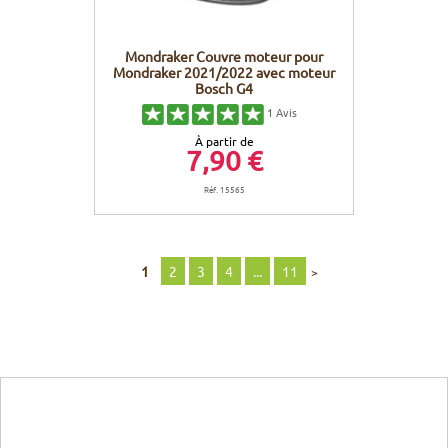
Mondraker Couvre moteur pour
Mondraker 2021/2022 avec moteur
Bosch G4
1
Avis
À partir de
7,90 €
Réf. 15565
1
2
3
4
...
11
>