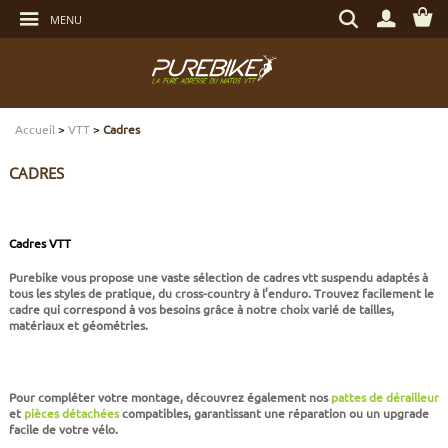
Aller
Rechercher
au
MENU
un
contenu
produit,
Aller
une
au
marque...
menu
Aller
TRANSMISSION
TRANSMISSION
TRANSMISSION
TRANSMISSION
CASQUES
ENTRETIEN
CHÈQUES CADEAUX
à
la
recherche
Accueil
>
VTT
>
Cadres
FREINAGE
FREINAGE
FREINAGE
SUSPENSIONS
PROTECTIONS
OUTILLAGE
ECLAIRAGE - SECURITÉ
CADRES
SUSPENSIONS
ROUES
PNEUS ET CHAMBRES
FREINAGE E-BIKE
VÊTEMENTS TECHNIQUES
ROULEMENTS VÉLO
ELECTRONIQUE
ROUES
PNEUS ET CHAMBRES
PÉRIPHÉRIQUES
ROUES E-BIKE
CHAUSSURES
SERVICES
MULTIMÉDIAS
Cadres VTT
Purebike vous propose une vaste sélection de
cadres vtt
suspendu
adaptés à
tous les styles de pratique, du cross-country à l’enduro. Trouvez facilement le
PNEUS ET CHAMBRES
PÉRIPHÉRIQUES
PNEUS ET CHAMBRES E-BIKE
VÊTEMENTS SPORTSWEAR
VISSERIE
PROTECTIONS
cadre qui correspond à vos besoins grâce à notre choix varié de tailles,
matériaux et géométries.
PIÈCES VTT ET PÉRIPHÉRIQUES
VÉLOS COMPLETS
VÉLOS ELECTRIQUES
BAGAGERIE
TRANSPORT
Pour compléter votre montage, découvrez également nos
pattes de dérailleur
VÉLOS COMPLETS
CAPTEURS E-BIKE
NUTRITION
BIDONS - PORTE BIDONS
et
pièces détachées
compatibles, garantissant une réparation ou un upgrade
facile de votre vélo.