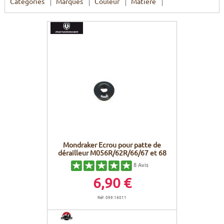
Catégories
Marques
Couleur
Matière
Mondraker Ecrou pour patte de
dérailleur M056R/62R/66/67 et 68
8
Avis
6,90 €
Réf. 099.16011