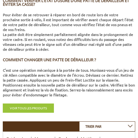
COMMENT VÉRIFIER L’ÉTAT D’USURE D’UNE PATTE DE DÉRAILLEUR ET
CADRES
ECRANS
SOINS DU CORPS
AUTOCOLLANTS
ÉVITER SA CASSE?
Pour éviter de se retrouver à réparer en bord de route lors de votre
BATTERIES
ETUDE POSTURALE
GOODIES
prochaine sortie à vélo, il est important de
vérifier avant chaque départ
l’état
de votre
patte de dérailleur
, tout comme vous vérifiez
l’état de vos pneus
et
de vos freins
.
La patte doit être simplement
parfaitement alignée dans le prolongement de
CADRES E-BIKE
SUPPORTS
votre cadre
. Si en roulant, vous notez des
difficultés lors du passage des
vitesses
cela peut être le signe soit d’un dérailleur mal réglé soit d’une patte
de dérailleur prête à céder.
MOTEURS
COMMENT CHANGER UNE PATTE DE DÉRAILLEUR ?
COMMANDES DÉPORTÉES
C’est une
opération mécanique à la portée de tous
. Munissez-vous d’un jeu de
clé Allen compatible avec le diamètre de l’écrou. Dévissez ce dernier. Retirez
la patte cassée. Appliquez un peu de frein-filet Loctite sur la visserie.
CABLES ÉLECTRIQUES
Positionnez ensuite la nouvelle patte de dérailleur sur le cadre. Vérifiez le bon
alignement et insérez la vis de fixation. Serrez-la raisonnablement sans excès
pour éviter d’endommager le filetage.
VOIR TOUS LES PRODUITS
TRIER PAR