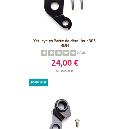
Yeti cycles Patte de dérailleur 303
RDH
0
Avis
24,00 €
Réf. 300060059