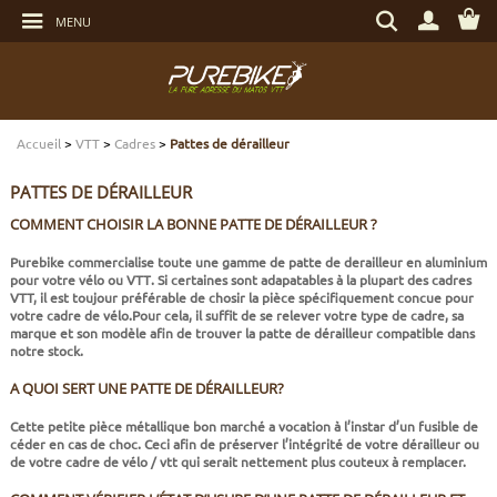
Aller
Rechercher
au
MENU
un
contenu
produit,
Aller
une
au
marque...
menu
Aller
TRANSMISSION
TRANSMISSION
TRANSMISSION
TRANSMISSION
CASQUES
ENTRETIEN
CHÈQUES CADEAUX
à
la
recherche
Accueil
>
VTT
>
Cadres
>
Pattes de dérailleur
FREINAGE
FREINAGE
FREINAGE
SUSPENSIONS
PROTECTIONS
OUTILLAGE
ECLAIRAGE - SECURITÉ
PATTES DE DÉRAILLEUR
SUSPENSIONS
ROUES
PNEUS ET CHAMBRES
FREINAGE E-BIKE
VÊTEMENTS TECHNIQUES
ROULEMENTS VÉLO
ELECTRONIQUE
COMMENT CHOISIR LA BONNE PATTE DE DÉRAILLEUR ?
Purebike
commercialise toute une
gamme de patte de derailleur en aluminium
ROUES
PNEUS ET CHAMBRES
PÉRIPHÉRIQUES
ROUES E-BIKE
CHAUSSURES
SERVICES
MULTIMÉDIAS
pour votre vélo ou VTT
. Si certaines sont adapatables à la plupart des cadres
VTT, il est toujour préférable de
chosir la pièce spécifiquement concue pour
votre cadre
de vélo.Pour cela, il suffit de se relever votre
type de cadre, sa
PNEUS ET CHAMBRES
PÉRIPHÉRIQUES
PNEUS ET CHAMBRES E-BIKE
VÊTEMENTS SPORTSWEAR
VISSERIE
PROTECTIONS
marque et son modèle
afin de trouver la patte de dérailleur compatible dans
notre stock.
PIÈCES VTT ET PÉRIPHÉRIQUES
VÉLOS COMPLETS
VÉLOS ELECTRIQUES
BAGAGERIE
TRANSPORT
A QUOI SERT UNE PATTE DE DÉRAILLEUR?
Cette petite pièce métallique bon marché a vocation à l’instar d’un fusible de
céder en cas de choc. Ceci afin de
préserver l’intégrité de votre dérailleur ou
VÉLOS COMPLETS
CAPTEURS E-BIKE
NUTRITION
BIDONS - PORTE BIDONS
de votre cadre
de vélo / vtt qui serait nettement plus couteux à remplacer.