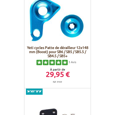
Yeti cycles Patte de dérailleur 12x148
mm (Boost) pour SB6 / SB5 / SB5.5 /
SB4.5 / SB5+
3
Avis
À partir de
29,95 €
Réf. 9469