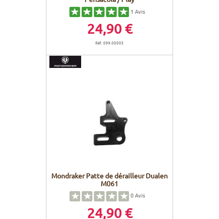
1
Avis
24,90 €
Réf. 099.00005
Mondraker Patte de dérailleur Dualen
M061
0
Avis
24,90 €