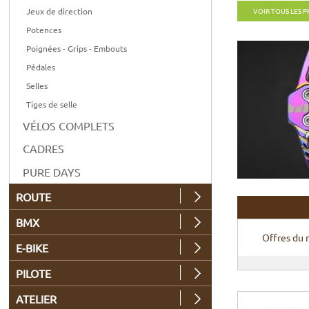
Jeux de direction
VOIR TOUS LES 
Potences
Poignées - Grips - Embouts
Pédales
Selles
Tiges de selle
VÉLOS COMPLETS
CADRES
PURE DAYS
ROUTE
BMX
Offres du
E-BIKE
PILOTE
ATELIER