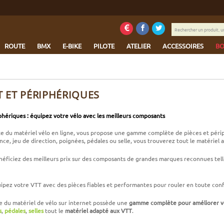
Rechercher
un
produit,
ROUTE
BMX
E-BIKE
PILOTE
ATELIER
ACCESSOIRES
BO
une
marque...
T ET PÉRIPHÉRIQUES
phériques : équipez votre vélo avec les meilleurs composants
ste du matériel vélo en ligne, vous propose une gamme complète de pièces et péri
ce, jeu de direction, poignées, pédales ou selle, vous trouverez tout le matériel a
énéficiez des meilleurs prix sur des composants de grandes marques reconnues te
ipez votre VTT avec des pièces fiables et performantes pour rouler en toute confi
te du matériel de vélo sur internet possède une
gamme complète pour améliorer v
s
,
pédales
,
selles
tout le
matériel adapté aux VTT
.