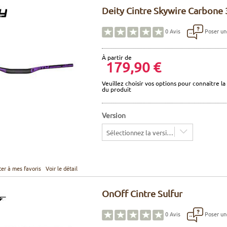
Deity Cintre Skywire Carbone 
Poser un
0
Avis
À partir de
179,90 €
Veuillez choisir vos options pour connaitre la 
du produit
Version
Sélectionnez la version
ter à mes favoris
Voir le détail
OnOff Cintre Sulfur
Poser un
0
Avis