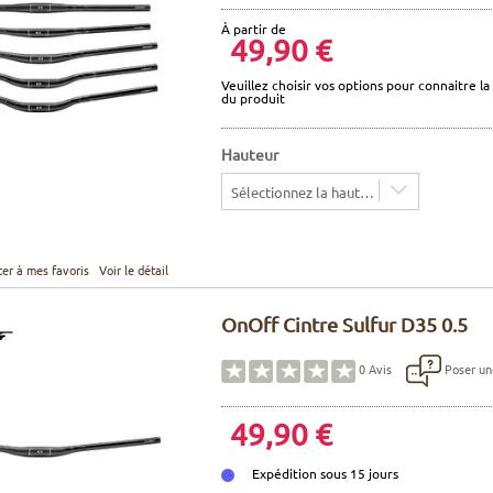
À partir de
49,90 €
Veuillez choisir vos options pour connaitre la 
du produit
Hauteur
Sélectionnez la hauteur
ter à mes favoris
Voir le détail
OnOff Cintre Sulfur D35 0.5
Poser un
0
Avis
49,90 €
Expédition sous 15 jours