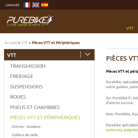
Aller
LANGUES
au
contenu
Aller
au
menu
Aller
à
VTT
la
recherche
Accueil
>
VTT
>
Pièces VTT et Périphériques
VTT
PIÈCES VT
TRANSMISSION
Pièces VTT et péri
FREINAGE
Purebike, spéciali
SUSPENSIONS
votre guidon, poten
ROUES
Sur Purebike.fr, b
d’autres encore.
PNEUS ET CHAMBRES
Avec Purebike, équ
PIÈCES VTT ET PÉRIPHÉRIQUES
Purebike spécialis
Cintres - Guidons
potences
,
poignée
Colliers de selle