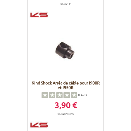
Réf. 20111
Kind Shock Arrêt de câble pour I900R
et I950R
0
Avis
3,90 €
Réf. KSPAP5709