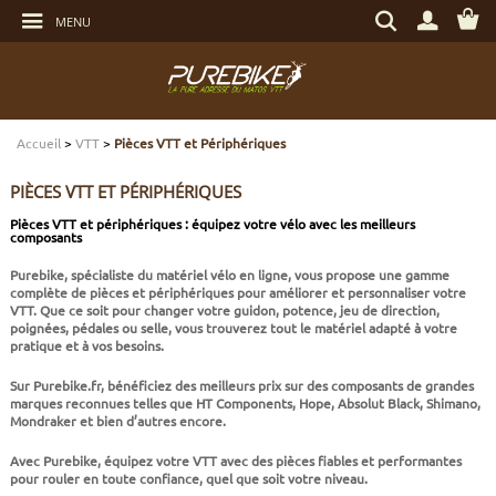
Aller
Rechercher
au
MENU
un
contenu
produit,
Aller
une
au
marque...
menu
Aller
TRANSMISSION
TRANSMISSION
TRANSMISSION
TRANSMISSION
CASQUES
ENTRETIEN
CHÈQUES CADEAUX
à
la
recherche
Accueil
>
VTT
>
Pièces VTT et Périphériques
FREINAGE
FREINAGE
FREINAGE
SUSPENSIONS
PROTECTIONS
OUTILLAGE
ECLAIRAGE - SECURITÉ
PIÈCES VTT ET PÉRIPHÉRIQUES
SUSPENSIONS
ROUES
PNEUS ET CHAMBRES
FREINAGE E-BIKE
VÊTEMENTS TECHNIQUES
ROULEMENTS VÉLO
ELECTRONIQUE
Pièces VTT et périphériques : équipez votre vélo avec les meilleurs
composants
ROUES
PNEUS ET CHAMBRES
PÉRIPHÉRIQUES
ROUES E-BIKE
CHAUSSURES
SERVICES
MULTIMÉDIAS
Purebike, spécialiste du matériel vélo en ligne, vous propose une gamme
complète de pièces et périphériques pour améliorer et personnaliser votre
VTT. Que ce soit pour changer votre guidon, potence, jeu de direction,
PNEUS ET CHAMBRES
PÉRIPHÉRIQUES
PNEUS ET CHAMBRES E-BIKE
VÊTEMENTS SPORTSWEAR
VISSERIE
PROTECTIONS
poignées, pédales ou selle, vous trouverez tout le matériel adapté à votre
pratique et à vos besoins.
Sur Purebike.fr, bénéficiez des meilleurs prix sur des composants de grandes
PIÈCES VTT ET PÉRIPHÉRIQUES
VÉLOS COMPLETS
VÉLOS ELECTRIQUES
BAGAGERIE
TRANSPORT
marques reconnues telles que HT Components, Hope, Absolut Black, Shimano,
Mondraker et bien d’autres encore.
VÉLOS COMPLETS
CAPTEURS E-BIKE
NUTRITION
BIDONS - PORTE BIDONS
Avec Purebike, équipez votre VTT avec des pièces fiables et performantes
pour rouler en toute confiance, quel que soit votre niveau.