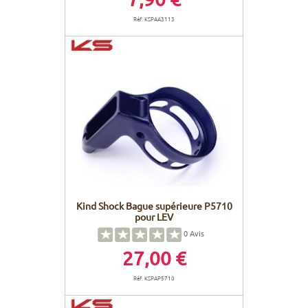
Réf. KSPAA3113
Kind Shock Bague supérieure P5710
pour LEV
0
Avis
27,00 €
Réf. KSPAP5710