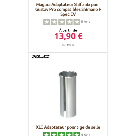
Magura Adaptateur Shiftmix pour
Gustav Pro compatibles Shimano I-
Spec EV
0
Avis
À partir de
13,90 €
Réf. 19040
XLC Adaptateur pour tige de selle
4
Avis