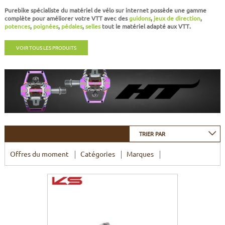
CADRES
ECRANS
SOINS DU CORPS
AUTOCOLLANTS
Purebike spécialiste du matériel de vélo sur internet possède une
gamme
complète pour améliorer votre VTT
avec des
guidons
,
jeux de direction
,
potences
,
poignées
,
pédales
,
selles
tout le
matériel adapté aux VTT
.
BATTERIES
ETUDE POSTURALE
GOODIES
VOIR TOUS LES PRODUITS
CADRES E-BIKE
SUPPORTS
MOTEURS
COMMANDES DÉPORTÉES
TRIER PAR
CABLES ÉLECTRIQUES
Offres du moment
Catégories
Marques