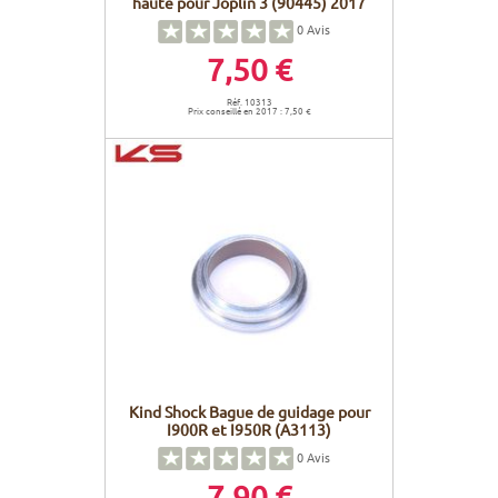
haute pour Joplin 3 (90445) 2017
0
Avis
7,50 €
Réf. 10313
Prix conseillé en 2017 : 7,50 €
Kind Shock Bague de guidage pour
I900R et I950R (A3113)
0
Avis
7,90 €