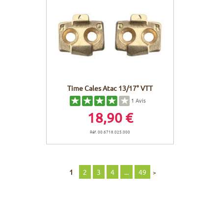
Time Cales Atac 13/17° VTT
1
Avis
18,90 €
Réf. 00.6718.025.000
1
2
3
4
...
49
>