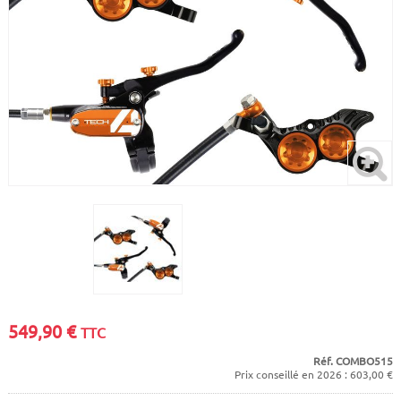
CADRES
ECRANS
SOINS DU CORPS
AUTOCOLLANTS
PURE DAYS
BATTERIES
ETUDE POSTURALE
GOODIES
CADRES E-BIKE
SUPPORTS
MOTEURS
COMMANDES DÉPORTÉES
CABLES ÉLECTRIQUES
549,90
€
TTC
Réf. COMBO515
Prix conseillé en 2026 : 603,00 €