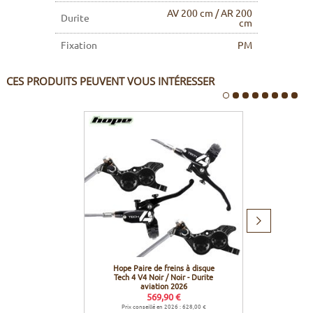
AV 200 cm / AR 200
Durite
cm
Fixation
PM
CES PRODUITS PEUVENT VOUS INTÉRESSER
Produit
suivant
Hope Paire de freins à disque
Hope Di
Tech 4 V4 Noir / Noir - Durite
(Nouve
aviation 2026
569,90 €
Prix conseillé en 2026 : 628,00 €
Prix c