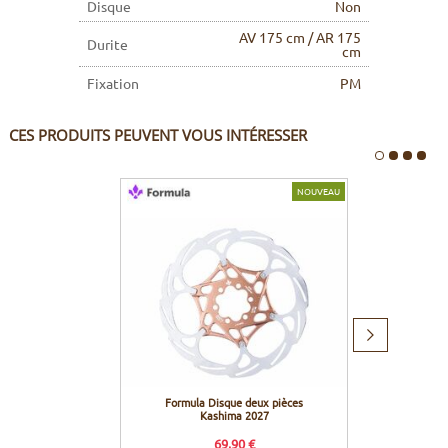
Disque
Non
AV 175 cm / AR 175
Durite
cm
Fixation
PM
CES PRODUITS PEUVENT VOUS INTÉRESSER
NOUVEAU
Produit
suivant
Formula Disque deux pièces
Formu
Kashima 2027
69,90 €