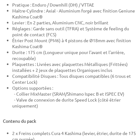
Pratique : Enduro / Downhill (DH) / VTTAE
Maître-Cylindre : Axial - Aluminium forgé avec finition Geniune
Kashima Coat®
Levier : En 2 parties, Aluminium CNC, noir brillant
Réglages : Garde sans outil (TFRA) et Système de feeling du
point de contact (FCS)
Étrier Post Mount (PM6) à 4 pistons de Ø18mm avec finition
Kashima Coat®
Durite : 175 cm (Longueur unique pour l'avant et l'arrière,
recoupable)
Plaquettes : Livrées avec plaquettes Métalliques (Frittées)
installées + 2 jeux de plaquettes Organiques inclus
Compatibilité Disques : Tous disques compatibles (6 trous et
Center Lock)
Options supportées :
- Collier MixMaster (SRAM/Shimano Ispec B et ISPEC EV)
- Valve de connexion de durite Speed Lock (côté étrier
uniquement)
Contenu du pack
2 x Freins complets Cura 4 Kashima (levier, étrier, durite de 175
cm purgée)