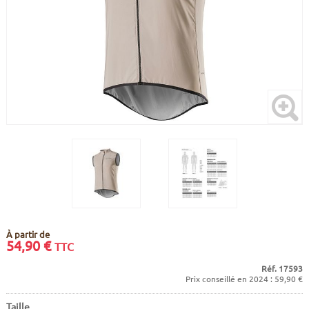
CADRES
ECRANS
SOINS DU CORPS
AUTOCOLLANTS
BATTERIES
ETUDE POSTURALE
GOODIES
CADRES E-BIKE
SUPPORTS
MOTEURS
COMMANDES DÉPORTÉES
CABLES ÉLECTRIQUES
À partir de
54,90
€
TTC
Réf. 17593
Prix conseillé en 2024 : 59,90 €
Taille