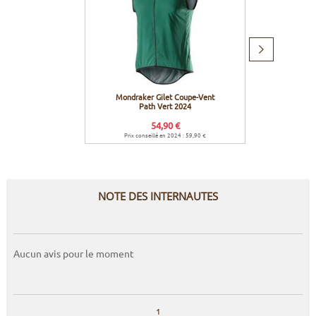
Produit
suivant
Mondraker Gilet Coupe-Vent
Mondrak
Path Vert 2024
54,90 €
Prix conseillé en 2024 : 59,90 €
Prix co
NOTE DES INTERNAUTES
Aucun avis pour le moment
1