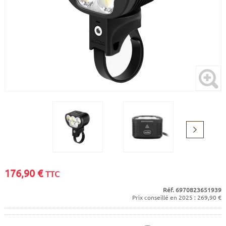
CADRES
ECRANS
SOINS DU CORPS
AUTOCOLLANTS
PURE DAYS
BATTERIES
ETUDE POSTURALE
GOODIES
CADRES E-BIKE
SUPPORTS
MOTEURS
COMMANDES DÉPORTÉES
Suivant
CABLES ÉLECTRIQUES
176,90
€
TTC
Réf. 6970823651939
Prix conseillé en 2025 : 269,90 €