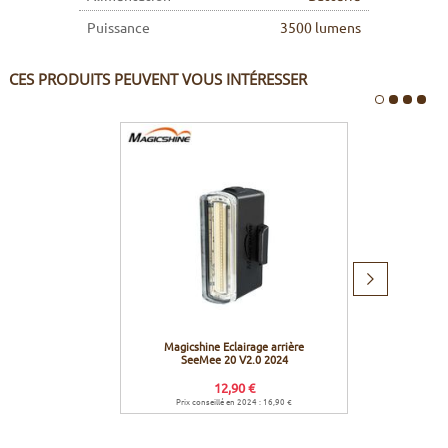
Puissance
3500 lumens
CES PRODUITS PEUVENT VOUS INTÉRESSER
Produit
suivant
Magicshine Eclairage arrière
Ravemen
SeeMee 20 V2.0 2024
12,90 €
Prix conseillé en 2024 : 16,90 €
Prix c