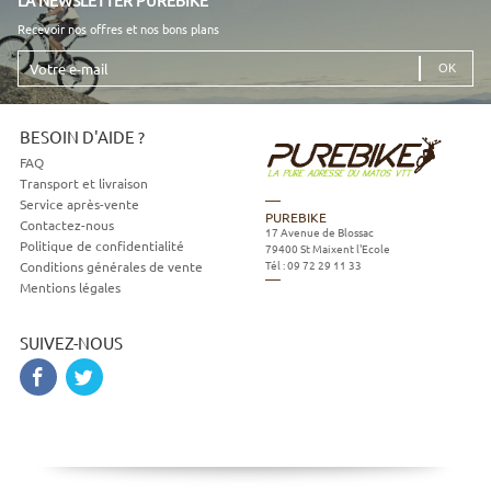
Recevoir nos offres et nos bons plans
Votre
e-
mail
BESOIN D'AIDE ?
FAQ
Transport et livraison
Service après-vente
PUREBIKE
Contactez-nous
17 Avenue de Blossac
Politique de confidentialité
79400
St Maixent l'Ecole
Tél :
09 72 29 11 33
Conditions générales de vente
Mentions légales
SUIVEZ-NOUS