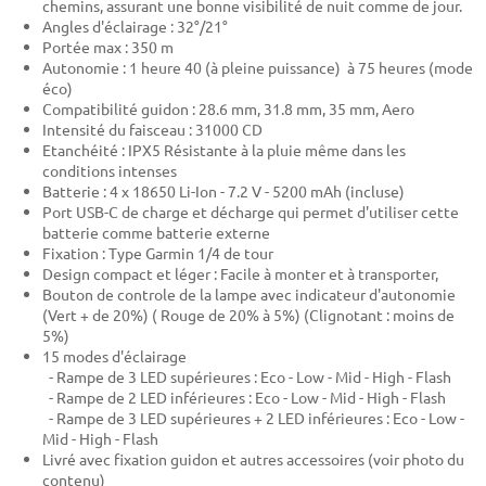
chemins, assurant une bonne visibilité de nuit comme de jour.
Angles d'éclairage : 32°/21°
Portée max : 350 m
Autonomie : 1 heure 40 (à pleine puissance) à 75 heures (mode
éco)
Compatibilité guidon : 28.6 mm, 31.8 mm, 35 mm, Aero
Intensité du faisceau : 31000 CD
Etanchéité : IPX5 Résistante à la pluie même dans les
conditions intenses
Batterie : 4 x 18650 Li-Ion - 7.2 V - 5200 mAh (incluse)
Port USB-C de charge et décharge qui permet d'utiliser cette
batterie comme batterie externe
Fixation : Type Garmin 1/4 de tour
Design compact et léger : Facile à monter et à transporter,
Bouton de controle de la lampe avec indicateur d'autonomie
(Vert + de 20%) ( Rouge de 20% à 5%) (Clignotant : moins de
5%)
15 modes d'éclairage
- Rampe de 3 LED supérieures : Eco - Low - Mid - High - Flash
- Rampe de 2 LED inférieures : Eco - Low - Mid - High - Flash
- Rampe de 3 LED supérieures + 2 LED inférieures : Eco - Low -
Mid - High - Flash
Livré avec fixation guidon et autres accessoires (voir photo du
contenu)