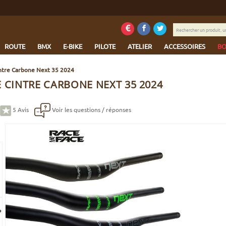
Rechercher
un
produit,
ROUTE
BMX
E-BIKE
PILOTE
ATELIER
ACCESSOIRES
BO
une
marque...
ntre Carbone Next 35 2024
 CINTRE CARBONE NEXT 35 2024
5
Avis
Voir les questions / réponses