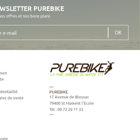
EWSLETTER PUREBIKE
nos offres et nos bons plans
ison
te
dentialité
PUREBIKE
17 Avenue de Blossac
ales de vente
79400
St Maixent l'Ecole
Tél :
09 72 29 11 33
ande