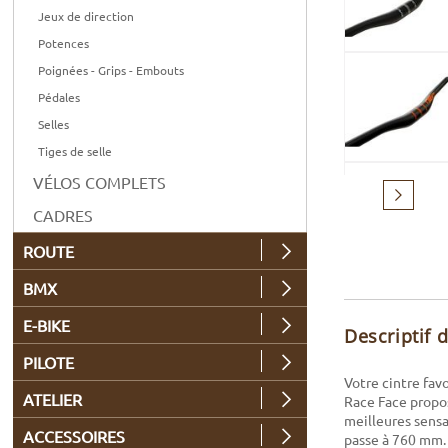
Jeux de direction
Potences
Poignées - Grips - Embouts
Pédales
Selles
Tiges de selle
VÉLOS COMPLETS
Suivant
CADRES
ROUTE
BMX
E-BIKE
Descriptif 
PILOTE
Votre cintre favo
ATELIER
Race Face propos
meilleures sensa
ACCESSOIRES
passe à 760 mm.