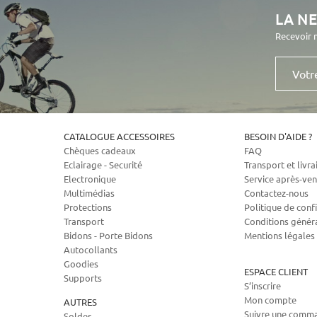
LA N
Recevoir 
Votre
e-
mail
CATALOGUE ACCESSOIRES
BESOIN D'AIDE ?
Chèques cadeaux
FAQ
Eclairage - Securité
Transport et livra
Electronique
Service après-ven
Multimédias
Contactez-nous
Protections
Politique de confi
Transport
Conditions génér
Bidons - Porte Bidons
Mentions légales
Autocollants
Goodies
ESPACE CLIENT
Supports
S’inscrire
Mon compte
AUTRES
Suivre une comm
Soldes