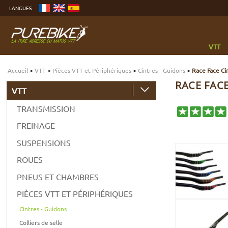
Aller
LANGUES
au
contenu
Aller
au
menu
Aller
à
VTT
la
recherche
Accueil
>
VTT
>
Pièces VTT et Périphériques
>
Cintres - Guidons
>
Race Face Ci
RACE FACE
VTT
TRANSMISSION
FREINAGE
SUSPENSIONS
ROUES
PNEUS ET CHAMBRES
PIÈCES VTT ET PÉRIPHÉRIQUES
Cintres - Guidons
Colliers de selle