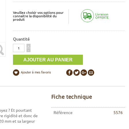
Veuillez choisir vos options pour
Livraison
connaitre la disponibilité du
OFFERTE
produit
Quantité
Quantité
+
-
Ajouter à mes favoris
Fiche technique
royez ? Et pourtant
Référence
5576
e rigidité et donc de
 20 mm et sa largeur