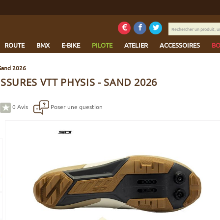
Rechercher
un
produit,
ROUTE
BMX
E-BIKE
PILOTE
ATELIER
ACCESSOIRES
BO
une
marque...
 Sand 2026
SSURES VTT PHYSIS - SAND 2026
0
Avis
Poser une question