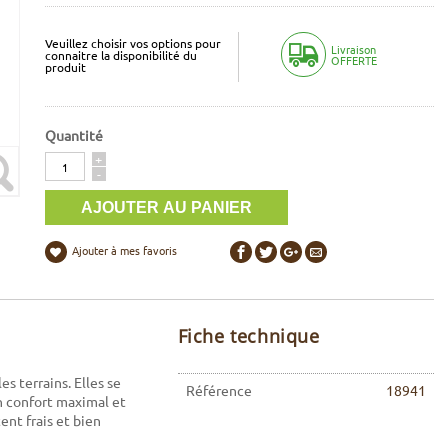
Veuillez choisir vos options pour
Livraison
connaitre la disponibilité du
OFFERTE
produit
Quantité
Quantité
+
-
Ajouter à mes favoris
Fiche technique
s terrains. Elles se
Référence
18941
un confort maximal et
ent frais et bien