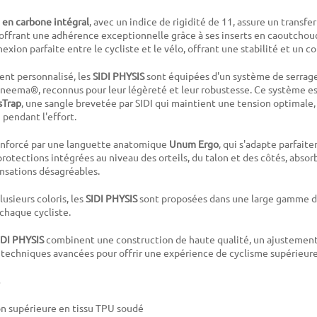
en carbone intégral
, avec un indice de rigidité de 11, assure un transfe
offrant une adhérence exceptionnelle grâce à ses inserts en caoutcho
xion parfaite entre le cycliste et le vélo, offrant une stabilité et un co
ent personnalisé, les
SIDI PHYSIS
sont équipées d'un système de serrage
neema®, reconnus pour leur légèreté et leur robustesse. Ce système es
sTrap
, une sangle brevetée par SIDI qui maintient une tension optimale,
 pendant l'effort.
renforcé par une languette anatomique
Unum Ergo
, qui s'adapte parfait
 protections intégrées au niveau des orteils, du talon et des côtés, absor
nsations désagréables.
usieurs coloris, les
SIDI PHYSIS
sont proposées dans une large gamme de 
 chaque cycliste.
IDI PHYSIS
combinent une construction de haute qualité, un ajustement 
 techniques avancées pour offrir une expérience de cyclisme supérieure s
n supérieure en tissu TPU soudé