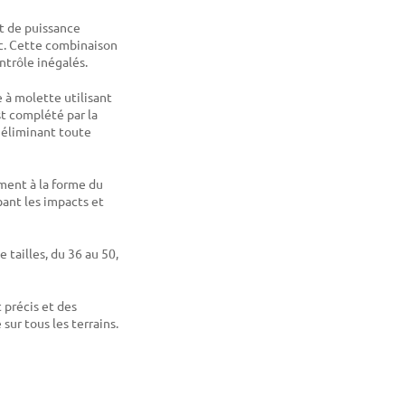
rt de puissance
uc. Cette combinaison
ntrôle inégalés.
 à molette utilisant
t complété par la
 éliminant toute
ement à la forme du
bant les impacts et
tailles, du 36 au 50,
précis et des
ur tous les terrains.