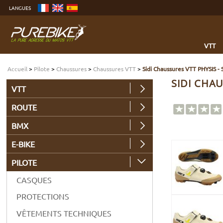
Aller
LANGUES
au
contenu
Aller
au
menu
Aller
à
VTT
la
recherche
Accueil
>
Pilote
>
Chaussures
>
Chaussures VTT
>
Sidi Chaussures VTT PHYSIS -
SIDI CHAU
VTT
ROUTE
BMX
E-BIKE
PILOTE
CASQUES
PROTECTIONS
VÊTEMENTS TECHNIQUES