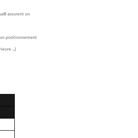
a® assurent un
nt un positionnement
eure ...)