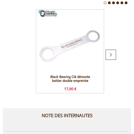
Produit
suivant
Black Bearing Clé démonte
Pedros 
boitier double empreinte
17,90 €
NOTE DES INTERNAUTES