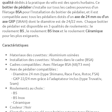
qualité
dédiés à la pratique du vélo est des sports hurbains. Ce
boitier de pédalier
s'installe sur tous les cadres pouvrvus d'un
filetage
BSA
pour l'installation du boitier de pédalier, et il est
compatible avec tous les pédaliers dotés d'un
axe de 24 mm ou d'un
axe GXP
(SRAM) dont le diamètre est de 24/22 mm. Chaque boitier
de pédalier est disponible en 3 qualités de roulements : le
roulement
B5
, le roulement
B5 Inox
et le roulement
Céramique
pour les plus exigeants.
Caractéristiques
Materiaux des cuvettes : Aluminium usinées
Installation des cuvettes : Vissées dans le cadre (BSA)
Cadres compatibles : Avec filetage BSA (68/73 mm)
Axes de pédalier compatibles :
- Diamètre 24 mm (type Shimano, Race Face, Rotor, FSA)
- GXP 22/24 mm grâce à l'adaptateur inclus (type Truvativ,
Sram)
Roulements au choix :
- B5
- B5 Inox
- Céramique
Couleur : Noir
S'installe avec une clé pour boitier externe type Shimano